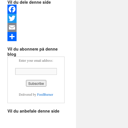
Vil du dele denne side
F
a
T
c
w
E
e
i
m
D
Vil du abonnere på denne
blog
b
t
a
e
Enter your email address:
o
t
i
l
o
e
l
k
r
Delivered by
FeedBurner
Vil du anbefale denne side