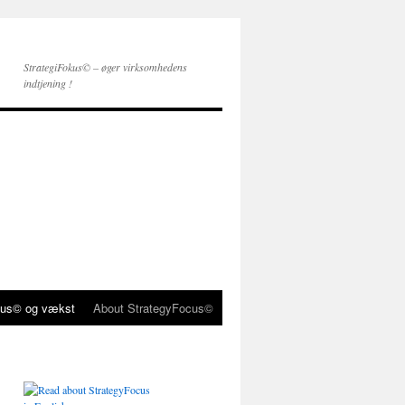
StrategiFokus© – øger virksomhedens
indtjening !
kus© og vækst
About StrategyFocus©