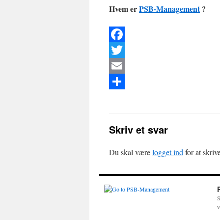
Hvem er
PSB-Management
?
Facebook
Twitter
Email
Del
Skriv et svar
Du skal være
logget ind
for at skri
S
v