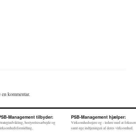
ve en kommentar.
PSB-Management tilbyder:
PSB-Management hjælper:
trategiudvikling, bestyrelsesarbejde og
Virksomhedsejere og - ledere med at fokuser
irksomhedsformidling.
samt øge indtjeningen af deres virksomhed.