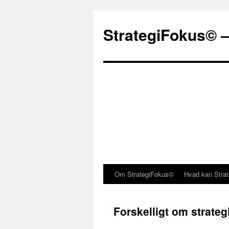
StrategiFokus© –
Om StrategiFokus©
Hvad kan Stra
Forskelligt om strateg