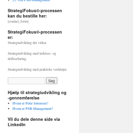
StrategiFokus©-processen
kan du bestille her:
[contact_form]
StrategiFokus©-processen
er:
Strategiudvikling der virker.
Strategiudvikling med ledelses- og
driftserfaring.
Strategiudvikling med praktiske værktøjer.
Hjælp til strategiudvikling og
-gennemførelse
Hvem er Peter Sørensen?
Hvem er PSB-Management?
Vil du dele denne side via
LinkedIn