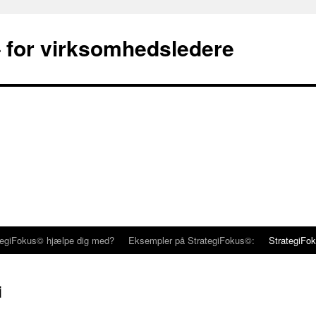
 for virksomhedsledere
tegiFokus© hjælpe dig med?
Eksempler på StrategiFokus©:
StrategiFo
i