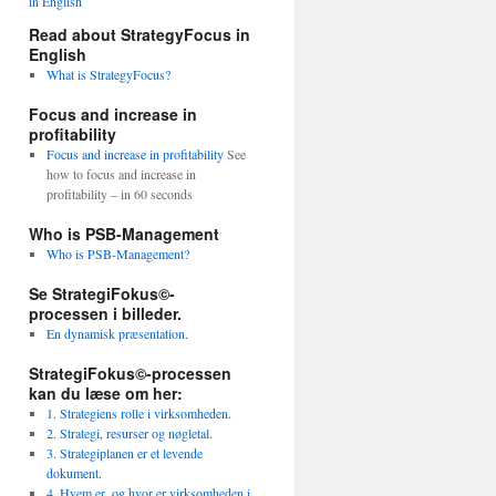
Read about StrategyFocus in
English
What is StrategyFocus?
Focus and increase in
profitability
Focus and increase in profitability
See
how to focus and increase in
profitability – in 60 seconds
Who is PSB-Management
Who is PSB-Management?
Se StrategiFokus©-
processen i billeder.
En dynamisk præsentation.
StrategiFokus©-processen
kan du læse om her:
1. Strategiens rolle i virksomheden.
2. Strategi, resurser og nøgletal.
3. Strategiplanen er et levende
dokument.
4. Hvem er, og hvor er virksomheden i