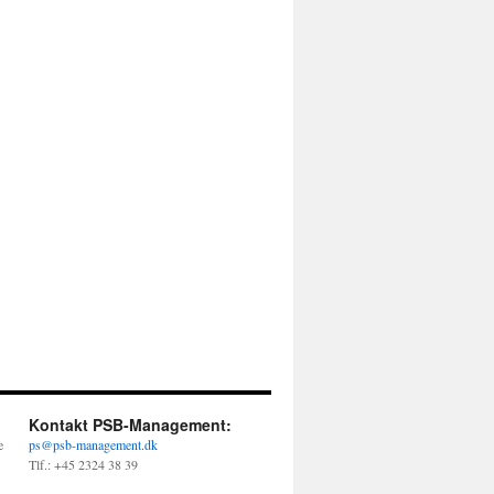
Kontakt PSB-Management:
e
ps@psb-management.dk
Tlf.: +45 2324 38 39