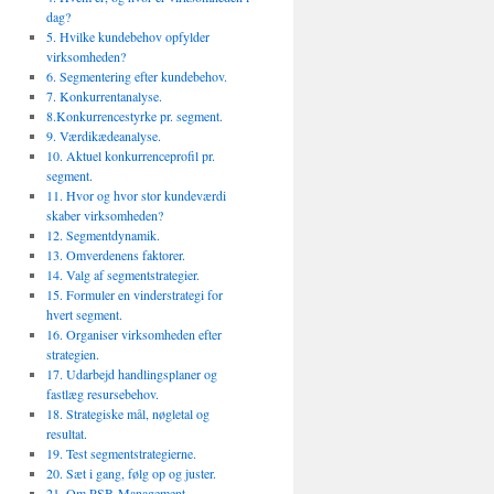
dag?
5. Hvilke kundebehov opfylder
virksomheden?
6. Segmentering efter kundebehov.
7. Konkurrentanalyse.
8.Konkurrencestyrke pr. segment.
9. Værdikædeanalyse.
10. Aktuel konkurrenceprofil pr.
segment.
11. Hvor og hvor stor kundeværdi
skaber virksomheden?
12. Segmentdynamik.
13. Omverdenens faktorer.
14. Valg af segmentstrategier.
15. Formuler en vinderstrategi for
hvert segment.
16. Organiser virksomheden efter
strategien.
17. Udarbejd handlingsplaner og
fastlæg resursebehov.
18. Strategiske mål, nøgletal og
resultat.
19. Test segmentstrategierne.
20. Sæt i gang, følg op og juster.
21. Om PSB-Management