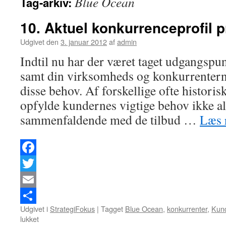
Blue Ocean
Tag-arkiv:
10. Aktuel konkurrenceprofil p
Udgivet den
3. januar 2012
af
admin
Indtil nu har der været taget udgangspu
samt din virksomheds og konkurrenterne
disse behov. Af forskellige ofte historisk
opfylde kundernes vigtige behov ikke alt
sammenfaldende med de tilbud …
Læs 
Facebook
Twitter
Email
Udgivet i
StrategiFokus
|
Tagget
Blue Ocean
,
konkurrenter
,
Kun
Del
lukket