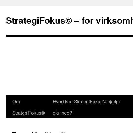
StrategiFokus© – for virksom
Om
Hvad kan StrategiFokus© hjælpe
StrategiFokus©
dig med?