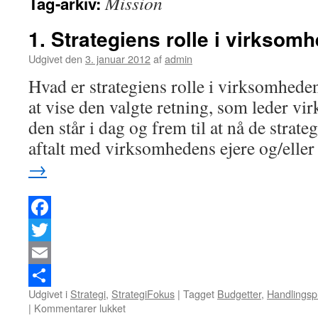
Mission
Tag-arkiv:
1. Strategiens rolle i virksom
Udgivet den
3. januar 2012
af
admin
Hvad er strategiens rolle i virksomheden
at vise den valgte retning, som leder vi
den står i dag og frem til at nå de strate
aftalt med virksomhedens ejere og/eller
→
Facebook
Twitter
Email
Udgivet i
Strategi
,
StrategiFokus
|
Tagget
Budgetter
,
Handlingsp
Del
|
Kommentarer lukket