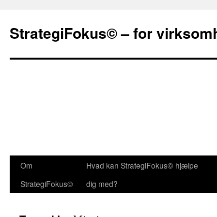
StrategiFokus© – for virksom
Om
Hvad kan StrategiFokus© hjælpe
StrategiFokus©
dig med?